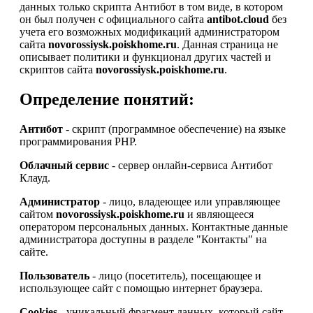
данных только скрипта Антибот в том виде, в котором
он был получен с официального сайта
antibot.cloud
без
учета его возможных модификаций администратором
сайта
novorossiysk.poiskhome.ru
. Данная страница не
описывает политики и функционал других частей и
скриптов сайта
novorossiysk.poiskhome.ru
.
Определение понятий:
Антибот
- скрипт (программное обеспечение) на языке
программирования PHP.
Облачный сервис
- сервер онлайн-сервиса Антибот
Клауд.
Администратор
- лицо, владеющее или управляющее
сайтом
novorossiysk.poiskhome.ru
и являющееся
оператором персональных данных. Контактные данные
администратора доступны в разделе "Контакты" на
сайте.
Пользователь
- лицо (посетитель), посещающее и
использующее сайт с помощью интернет браузера.
Cookies
- уникальный фрагмент данных, который сайт