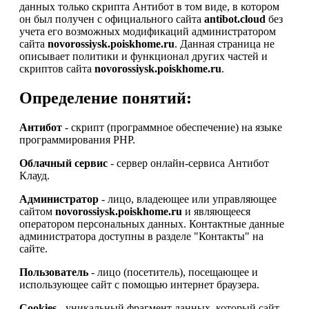
данных только скрипта Антибот в том виде, в котором
он был получен с официального сайта
antibot.cloud
без
учета его возможных модификаций администратором
сайта
novorossiysk.poiskhome.ru
. Данная страница не
описывает политики и функционал других частей и
скриптов сайта
novorossiysk.poiskhome.ru
.
Определение понятий:
Антибот
- скрипт (программное обеспечение) на языке
программирования PHP.
Облачный сервис
- сервер онлайн-сервиса Антибот
Клауд.
Администратор
- лицо, владеющее или управляющее
сайтом
novorossiysk.poiskhome.ru
и являющееся
оператором персональных данных. Контактные данные
администратора доступны в разделе "Контакты" на
сайте.
Пользователь
- лицо (посетитель), посещающее и
использующее сайт с помощью интернет браузера.
Cookies
- уникальный фрагмент данных, который сайт